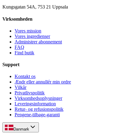
Kungsgatan 54A, 753 21 Uppsala
Virksomheden
Vores mission
Vores ingredienser
Administrer abonnement
FAQ
Find butik
Support
Kontakt os
Ændr eller annullér min ordre
Vilkår
Privatlivspolitik
Virksomhedsoplysninger
Leveringsinformation
Retur- og refusionspolitik
Pengene-tilbage-garanti
Danmark