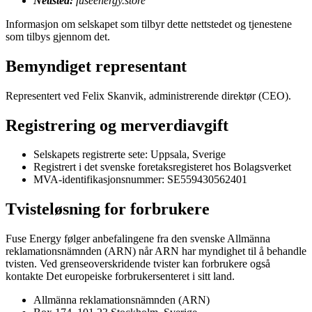
Nettsted:
fuseenergy.store
Informasjon om selskapet som tilbyr dette nettstedet og tjenestene
som tilbys gjennom det.
Bemyndiget representant
Representert ved Felix Skanvik, administrerende direktør (CEO).
Registrering og merverdiavgift
Selskapets registrerte sete: Uppsala, Sverige
Registrert i det svenske foretaksregisteret hos Bolagsverket
MVA-identifikasjonsnummer: SE559430562401
Tvisteløsning for forbrukere
Fuse Energy følger anbefalingene fra den svenske Allmänna
reklamationsnämnden (ARN) når ARN har myndighet til å behandle
tvisten. Ved grenseoverskridende tvister kan forbrukere også
kontakte Det europeiske forbrukersenteret i sitt land.
Allmänna reklamationsnämnden (ARN)