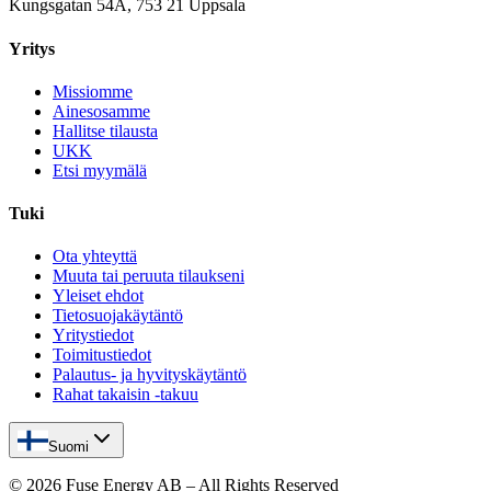
Kungsgatan 54A, 753 21 Uppsala
Yritys
Missiomme
Ainesosamme
Hallitse tilausta
UKK
Etsi myymälä
Tuki
Ota yhteyttä
Muuta tai peruuta tilaukseni
Yleiset ehdot
Tietosuojakäytäntö
Yritystiedot
Toimitustiedot
Palautus- ja hyvityskäytäntö
Rahat takaisin -takuu
Suomi
©
2026
Fuse Energy AB – All Rights Reserved