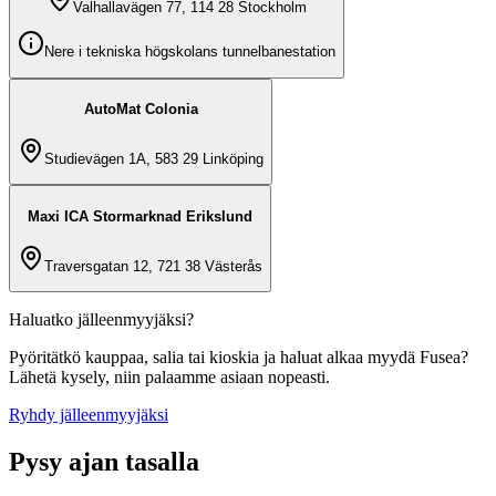
Valhallavägen 77, 114 28 Stockholm
Nere i tekniska högskolans tunnelbanestation
AutoMat Colonia
Studievägen 1A, 583 29 Linköping
Maxi ICA Stormarknad Erikslund
Traversgatan 12, 721 38 Västerås
Haluatko jälleenmyyjäksi?
Pyöritätkö kauppaa, salia tai kioskia ja haluat alkaa myydä Fusea?
Lähetä kysely, niin palaamme asiaan nopeasti.
Ryhdy jälleenmyyjäksi
Pysy ajan tasalla