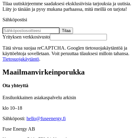
Tilaa uutiskirjeemme saadaksesi eksklusiivisia tarjouksia ja uutisia.
Liity jo tänään ja pysy mukana parhaassa, mitä meillä on tarjota!
Sähköpostisi
Tilaa
Yrityksen verkkosivusto
Tätä sivua suojaa reCAPTCHA. Googlen tietosuojakäytäntöä ja
käyttöehtoja sovelletaan. Voit peruuttaa tilauksesi milloin tahansa.
Tietosuojakäytäntö
.
Maailman
virkein
porukka
Ota yhteyttä
Ensiluokkainen asiakaspalvelu arkisin
klo 10–18
Sähköposti
:
hello@fuseenergy.fi
Fuse Energy AB