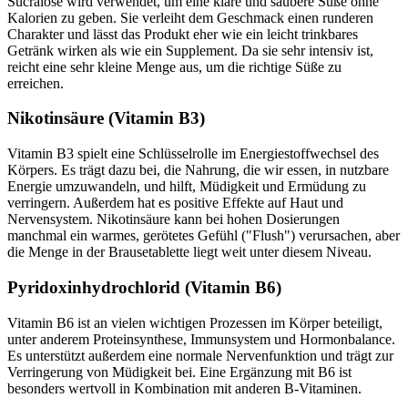
Sucralose wird verwendet, um eine klare und saubere Süße ohne
Kalorien zu geben. Sie verleiht dem Geschmack einen runderen
Charakter und lässt das Produkt eher wie ein leicht trinkbares
Getränk wirken als wie ein Supplement. Da sie sehr intensiv ist,
reicht eine sehr kleine Menge aus, um die richtige Süße zu
erreichen.
Nikotinsäure (Vitamin B3)
Vitamin B3 spielt eine Schlüsselrolle im Energiestoffwechsel des
Körpers. Es trägt dazu bei, die Nahrung, die wir essen, in nutzbare
Energie umzuwandeln, und hilft, Müdigkeit und Ermüdung zu
verringern. Außerdem hat es positive Effekte auf Haut und
Nervensystem. Nikotinsäure kann bei hohen Dosierungen
manchmal ein warmes, gerötetes Gefühl ("Flush") verursachen, aber
die Menge in der Brausetablette liegt weit unter diesem Niveau.
Pyridoxinhydrochlorid (Vitamin B6)
Vitamin B6 ist an vielen wichtigen Prozessen im Körper beteiligt,
unter anderem Proteinsynthese, Immunsystem und Hormonbalance.
Es unterstützt außerdem eine normale Nervenfunktion und trägt zur
Verringerung von Müdigkeit bei. Eine Ergänzung mit B6 ist
besonders wertvoll in Kombination mit anderen B-Vitaminen.