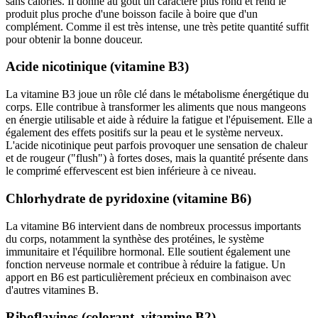
sans calories. Il donne au goût un caractère plus rond et rend le
produit plus proche d'une boisson facile à boire que d'un
complément. Comme il est très intense, une très petite quantité suffit
pour obtenir la bonne douceur.
Acide nicotinique (vitamine B3)
La vitamine B3 joue un rôle clé dans le métabolisme énergétique du
corps. Elle contribue à transformer les aliments que nous mangeons
en énergie utilisable et aide à réduire la fatigue et l'épuisement. Elle a
également des effets positifs sur la peau et le système nerveux.
L'acide nicotinique peut parfois provoquer une sensation de chaleur
et de rougeur ("flush") à fortes doses, mais la quantité présente dans
le comprimé effervescent est bien inférieure à ce niveau.
Chlorhydrate de pyridoxine (vitamine B6)
La vitamine B6 intervient dans de nombreux processus importants
du corps, notamment la synthèse des protéines, le système
immunitaire et l'équilibre hormonal. Elle soutient également une
fonction nerveuse normale et contribue à réduire la fatigue. Un
apport en B6 est particulièrement précieux en combinaison avec
d'autres vitamines B.
Riboflavines (colorant, vitamine B2)