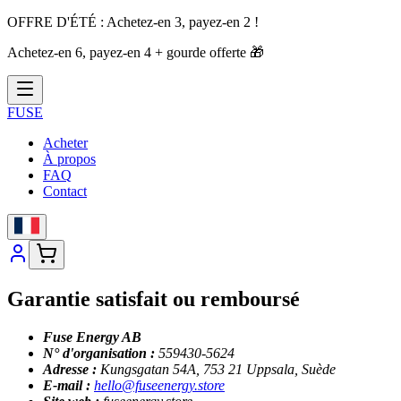
OFFRE D'ÉTÉ :
Achetez-en 3, payez-en 2 !
Achetez-en 6, payez-en 4 + gourde offerte
🎁
FUSE
Acheter
À propos
FAQ
Contact
Garantie satisfait ou remboursé
Fuse Energy AB
N° d'organisation :
559430-5624
Adresse :
Kungsgatan 54A, 753 21 Uppsala, Suède
E-mail :
hello@fuseenergy.store