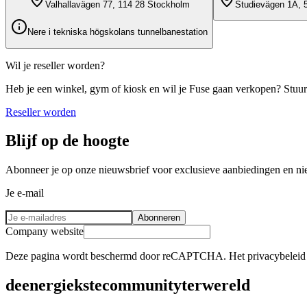
Valhallavägen 77, 114 28 Stockholm
Studievägen 1A, 
Nere i tekniska högskolans tunnelbanestation
Wil je reseller worden?
Heb je een winkel, gym of kiosk en wil je Fuse gaan verkopen? Stuur
Reseller worden
Blijf op de hoogte
Abonneer je op onze nieuwsbrief voor exclusieve aanbiedingen en nie
Je e-mail
Abonneren
Company website
Deze pagina wordt beschermd door reCAPTCHA. Het privacybeleid en
de
energiekste
community
ter
wereld